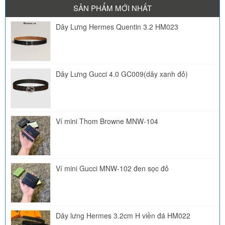
SẢN PHẨM MỚI NHẤT
Dây Lưng Hermes Quentin 3.2 HM023
Dây Lưng Gucci 4.0 GC009(dây xanh đỏ)
Ví mini Thom Browne MNW-104
Ví mini Gucci MNW-102 đen sọc đỏ
Dây lưng Hermes 3.2cm H viền đá HM022