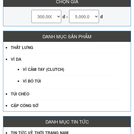
CHỌN GIÁ
đ
-
đ
DANH MỤC SẢN PHẨM
THẮT LƯNG
VÍ DA
VÍ CẦM TAY (CLUTCH)
VÍ BỎ TÚI
TÚI CHÉO
CẶP CÔNG SỞ
DANH MỤC TIN TỨC
TIN TỨC VỀ THỜI TRANG NAM