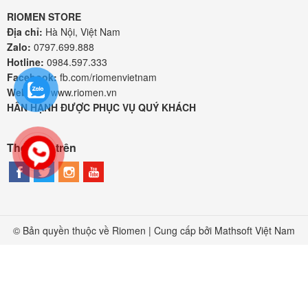
RIOMEN STORE
Địa chỉ:
Hà Nội, Việt Nam
Zalo:
0797.699.888
Hotline:
0984.597.333
Facebook:
fb.com/riomenvietnam
Website:
www.riomen.vn
HÂN HẠNH ĐƯỢC PHỤC VỤ QUÝ KHÁCH
Theo dõi trên
© Bản quyền thuộc về Riomen | Cung cấp bởi
Mathsoft Việt Nam