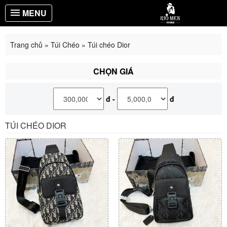
MENU
Trang chủ
»
Túi Chéo
»
Túi chéo Dior
CHỌN GIÁ
đ
-
đ
TÚI CHÉO DIOR