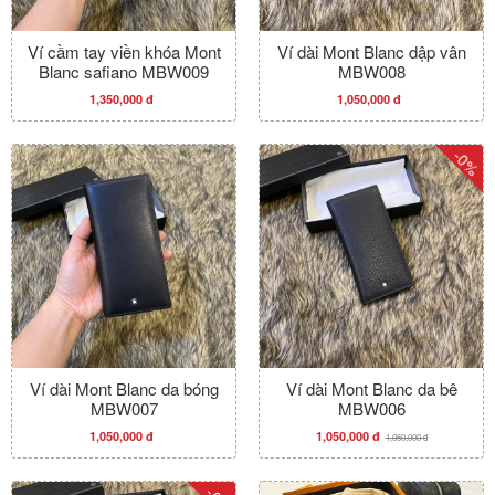
Ví cầm tay viền khóa Mont
Ví dài Mont Blanc dập vân
Blanc safiano MBW009
MBW008
1,350,000 đ
1,050,000 đ
-0%
Ví dài Mont Blanc da bóng
Ví dài Mont Blanc da bê
MBW007
MBW006
1,050,000 đ
1,050,000 đ
1,050,000 đ