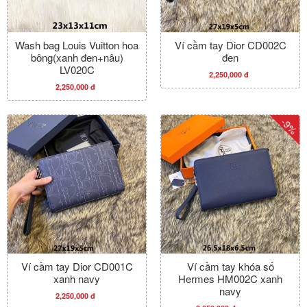
Wash bag Louis Vuitton hoa
Ví cầm tay Dior CD002C
bông(xanh đen+nâu)
đen
LV020C
2,250,000 đ
2,250,000 đ
-9%
Ví cầm tay Dior CD001C
Ví cầm tay khóa số
xanh navy
Hermes HM002C xanh
navy
2,250,000 đ