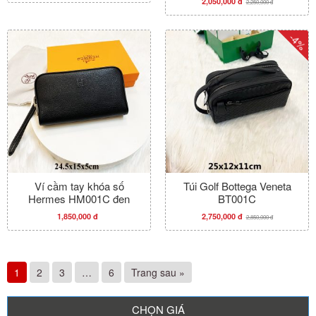
2,050,000 đ
2,250,000 đ
-4%
Ví cầm tay khóa số
Túi Golf Bottega Veneta
Hermes HM001C đen
BT001C
1,850,000 đ
2,750,000 đ
2,850,000 đ
1
2
3
…
6
Trang sau »
CHỌN GIÁ