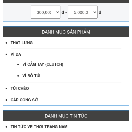
đ
-
đ
DANH MỤC SẢN PHẨM
THẮT LƯNG
VÍ DA
VÍ CẦM TAY (CLUTCH)
VÍ BỎ TÚI
TÚI CHÉO
CẶP CÔNG SỞ
DANH MỤC TIN TỨC
TIN TỨC VỀ THỜI TRANG NAM