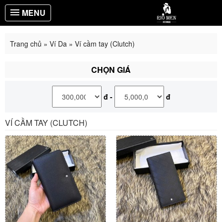
MENU
Trang chủ
»
Ví Da
»
Ví cầm tay (Clutch)
CHỌN GIÁ
đ
-
đ
VÍ CẦM TAY (CLUTCH)