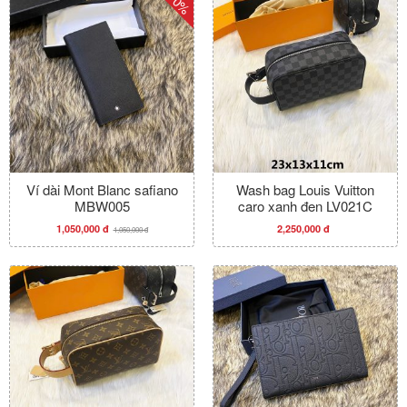
-0%
Ví dài Mont Blanc safiano
Wash bag Louis Vuitton
MBW005
caro xanh đen LV021C
1,050,000 đ
2,250,000 đ
1,050,000 đ