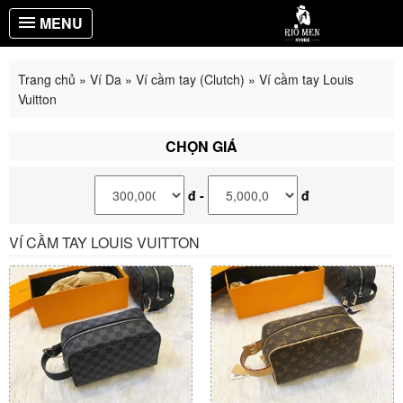
MENU
Trang chủ
»
Ví Da
»
Ví cầm tay (Clutch)
»
Ví cầm tay Louis
Vuitton
CHỌN GIÁ
đ
-
đ
VÍ CẦM TAY LOUIS VUITTON