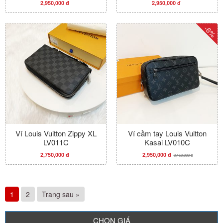
2,950,000 đ
2,950,000 đ
-6%
Ví Louis Vuitton Zippy XL
Ví cầm tay Louis Vuitton
LV011C
Kasai LV010C
2,750,000 đ
2,950,000 đ
3,150,000 đ
1
2
Trang sau »
CHỌN GIÁ