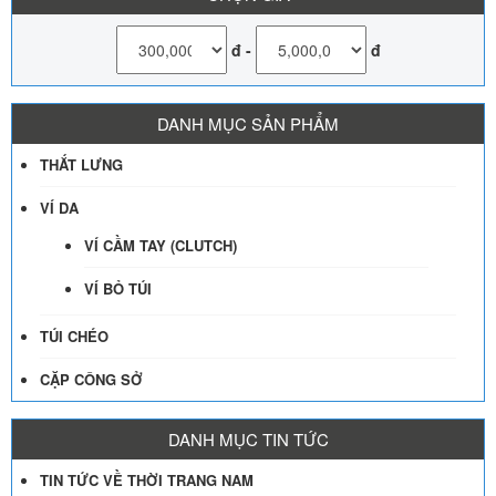
đ
-
đ
DANH MỤC SẢN PHẨM
THẮT LƯNG
VÍ DA
VÍ CẦM TAY (CLUTCH)
VÍ BỎ TÚI
TÚI CHÉO
CẶP CÔNG SỞ
DANH MỤC TIN TỨC
TIN TỨC VỀ THỜI TRANG NAM