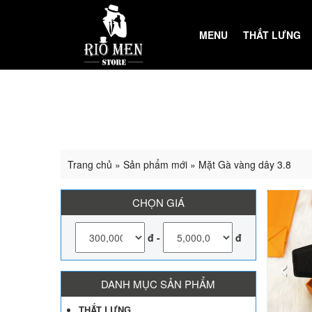
MENU
THẮT LƯNG
Trang chủ
»
Sản phẩm mới
»
Mặt Gà vàng dây 3.8
CHỌN GIÁ
đ
-
đ
‹
DANH MỤC SẢN PHẨM
THẮT LƯNG