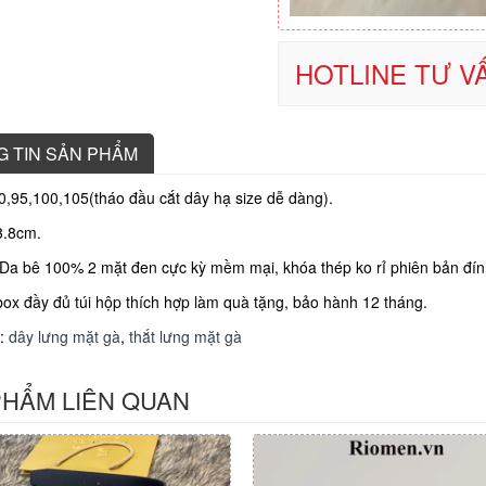
HOTLINE TƯ VẤ
 TIN SẢN PHẨM
90,95,100,105(tháo đầu cắt dây hạ size dễ dàng).
3.8cm.
: Da bê 100% 2 mặt đen cực kỳ mềm mại, khóa thép ko rỉ phiên bản đín
box đầy đủ túi hộp thích hợp làm quà tặng, bảo hành 12 tháng.
:
dây lưng mặt gà
,
thắt lưng mặt gà
PHẨM LIÊN QUAN