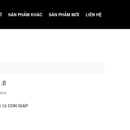
Ở
SẢN PHẨM KHÁC
SẢN PHẨM MỚI
LIÊN HỆ
GÓC GIẢI TRÍ
.8
00 đ
 12 CON GIÁP