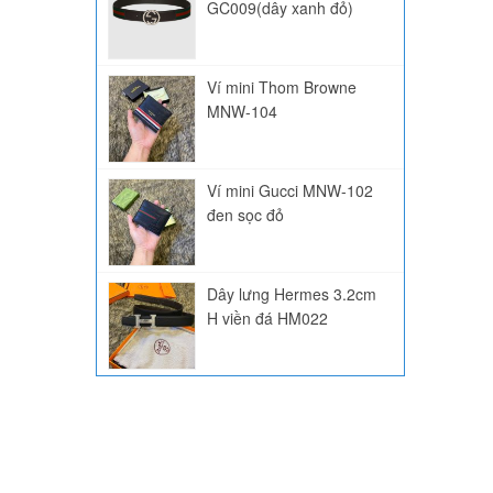
GC009(dây xanh đỏ)
Ví mini Thom Browne
MNW-104
Ví mini Gucci MNW-102
đen sọc đỏ
Dây lưng Hermes 3.2cm
H viền đá HM022