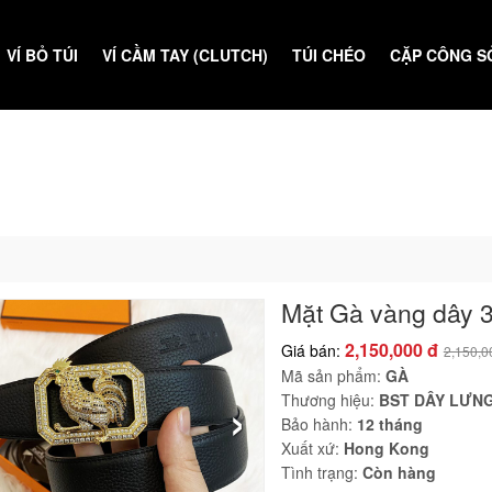
VÍ BỎ TÚI
VÍ CẦM TAY (CLUTCH)
TÚI CHÉO
CẶP CÔNG S
Mặt Gà vàng dây 3
2,150,000 đ
Giá bán:
2,150,0
Mã sản phẩm:
GÀ
›
Thương hiệu:
BST DÂY LƯNG
Bảo hành:
12 tháng
Xuất xứ:
Hong Kong
Tình trạng:
Còn hàng