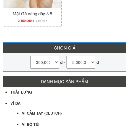
Mặt Gà vàng dây 3.8
2,150,000 đ
2,150,000 đ
CHỌN GIÁ
đ
-
đ
DANH MỤC SẢN PHẨM
THẮT LƯNG
VÍ DA
VÍ CẦM TAY (CLUTCH)
VÍ BỎ TÚI