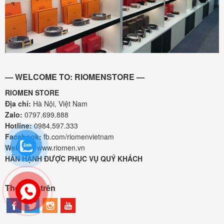
— WELCOME TO: RIOMENSTORE —
RIOMEN STORE
Địa chỉ:
Hà Nội, Việt Nam
Zalo:
0797.699.888
Hotline:
0984.597.333
Facebook:
fb.com/riomenvietnam
Website:
www.riomen.vn
HÂN HẠNH ĐƯỢC PHỤC VỤ QUÝ KHÁCH
Theo dõi trên