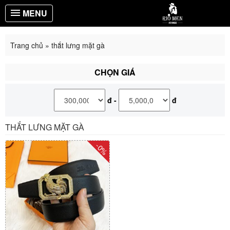
MENU
Trang chủ
»
thắt lưng mặt gà
CHỌN GIÁ
đ
-
đ
THẮT LƯNG MẶT GÀ
-0%