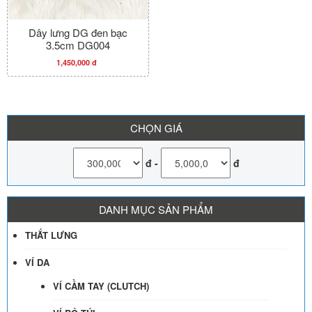
Dây lưng DG đen bạc
3.5cm DG004
1,450,000 đ
CHỌN GIÁ
đ
-
đ
DANH MỤC SẢN PHẨM
THẮT LƯNG
VÍ DA
VÍ CẦM TAY (CLUTCH)