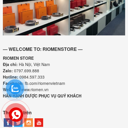
— WELCOME TO: RIOMENSTORE —
RIOMEN STORE
Địa chỉ:
Hà Nội, Việt Nam
Zalo:
0797.699.888
Hotline:
0984.597.333
Facebook:
fb.com/riomenvietnam
Website:
www.riomen.vn
HÂN HẠNH ĐƯỢC PHỤC VỤ QUÝ KHÁCH
Theo dõi trên