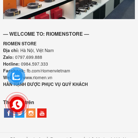
— WELCOME TO: RIOMENSTORE —
RIOMEN STORE
Địa chỉ:
Hà Nội, Việt Nam
Zalo:
0797.699.888
Hotline:
0984.597.333
Facebook:
fb.com/riomenvietnam
Website:
www.riomen.vn
HÂN HẠNH ĐƯỢC PHỤC VỤ QUÝ KHÁCH
Theo dõi trên