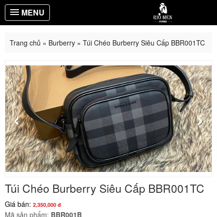
MENU
Trang chủ
»
Burberry
»
Túi Chéo Burberry Siêu Cấp BBR001TC
‹
›
Túi Chéo Burberry Siêu Cấp BBR001TC
Giá bán:
2,350,000 đ
Mã sản phẩm:
BBR001B