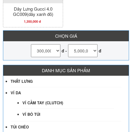
Dây Lưng Gucci 4.0
GC009(dây xanh đỏ)
1,350,000 đ
CHỌN GIÁ
đ
-
đ
DANH MỤC SẢN PHẨM
THẮT LƯNG
VÍ DA
VÍ CẦM TAY (CLUTCH)
VÍ BỎ TÚI
TÚI CHÉO