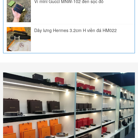
Ví mini Gucci MNW-102 đen sọc đỏ
Dây lưng Hermes 3.2cm H viền đá HM022