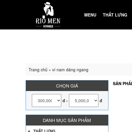
MENU
THẮT LƯNG
Trang chủ
»
ví nam dáng ngang
SẢN PHẨ
CHỌN GIÁ
đ
-
đ
DANH MỤC SẢN PHẨM
THẮT LƯNG