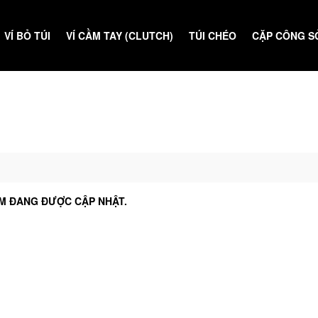
VÍ BỎ TÚI
VÍ CẦM TAY (CLUTCH)
TÚI CHÉO
CẶP CÔNG S
M ĐANG ĐƯỢC CẬP NHẬT.