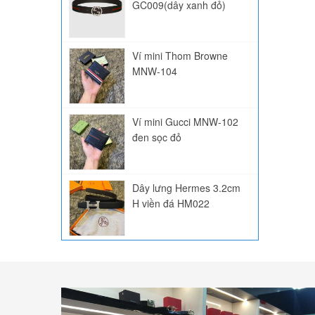
GC009(dây xanh đỏ)
Ví mini Thom Browne
MNW-104
Ví mini Gucci MNW-102
đen sọc đỏ
Dây lưng Hermes 3.2cm
H viền đá HM022