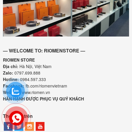
— WELCOME TO: RIOMENSTORE —
RIOMEN STORE
Địa chỉ:
Hà Nội, Việt Nam
Zalo:
0797.699.888
Hotline:
0984.597.333
Facebook:
fb.com/riomenvietnam
Website:
www.riomen.vn
HÂN HẠNH ĐƯỢC PHỤC VỤ QUÝ KHÁCH
Theo dõi trên