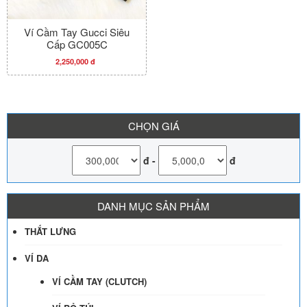
Ví Cầm Tay Gucci Siêu
Cấp GC005C
2,250,000 đ
CHỌN GIÁ
đ
-
đ
DANH MỤC SẢN PHẨM
THẮT LƯNG
VÍ DA
VÍ CẦM TAY (CLUTCH)