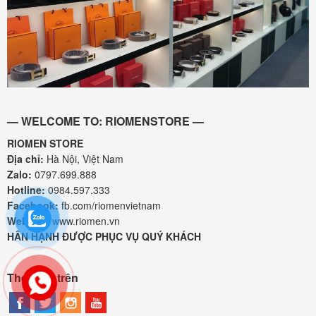
— WELCOME TO: RIOMENSTORE —
RIOMEN STORE
Địa chỉ:
Hà Nội, Việt Nam
Zalo:
0797.699.888
Hotline:
0984.597.333
Facebook:
fb.com/riomenvietnam
Website:
www.riomen.vn
HÂN HẠNH ĐƯỢC PHỤC VỤ QUÝ KHÁCH
Theo dõi trên