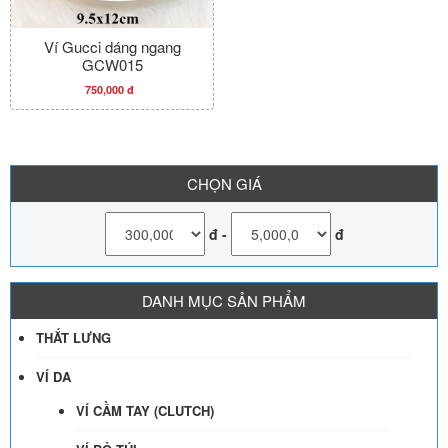
Ví Gucci dáng ngang
GCW015
750,000 đ
CHỌN GIÁ
đ
-
đ
DANH MỤC SẢN PHẨM
THẮT LƯNG
VÍ DA
VÍ CẦM TAY (CLUTCH)