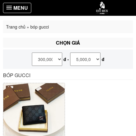
MENU
Trang chủ
»
bóp gucci
CHỌN GIÁ
đ
-
đ
BÓP GUCCI