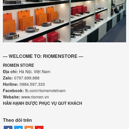
— WELCOME TO: RIOMENSTORE —
RIOMEN STORE
Địa chỉ:
Hà Nội, Việt Nam
Zalo:
0797.699.888
Hotline:
0984.597.333
Facebook:
fb.com/riomenvietnam
Website:
www.riomen.vn
HÂN HẠNH ĐƯỢC PHỤC VỤ QUÝ KHÁCH
Theo dõi trên