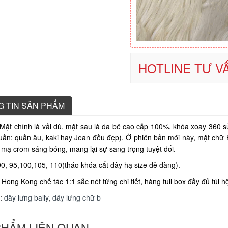
HOTLINE TƯ VẤ
 TIN SẢN PHẨM
: Mặt chính là vải dù, mặt sau là da bê cao cấp 100%, khóa xoay 360
quần: quần âu, kaki hay Jean đều đẹp). Ở phiên bản mới này, mặt chữ
 mạ crom sáng bóng, mang lại sự sang trọng tuyệt đối.
90, 95,100,105, 110(tháo khóa cắt dây hạ size dễ dàng).
Hong Kong chế tác 1:1 sắc nét từng chi tiết, hàng full box đầy đủ túi 
:
dây lưng bally
,
dây lưng chữ b
PHẨM LIÊN QUAN