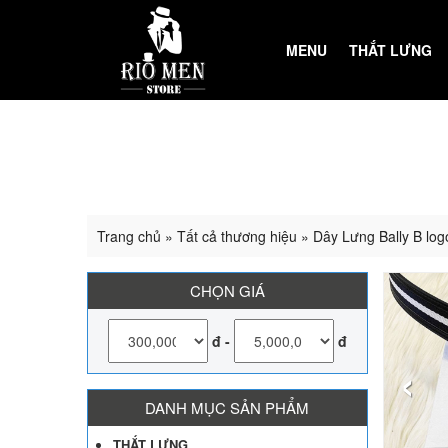
MENU
THẮT LƯNG
Trang chủ
»
Tất cả thương hiệu
»
Dây Lưng Bally B lo
CHỌN GIÁ
đ
-
đ
‹
DANH MỤC SẢN PHẨM
THẮT LƯNG