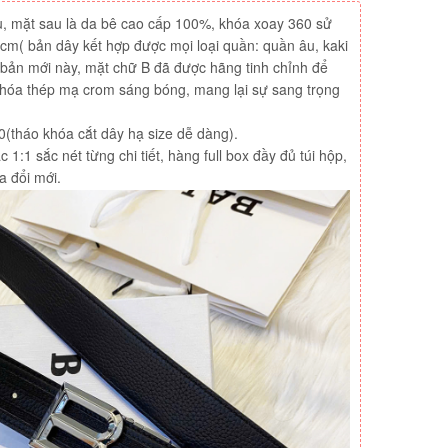
 dù, mặt sau là da bê cao cấp 100%, khóa xoay 360 sử
cm( bản dây kết hợp được mọi loại quần: quần âu, kaki
bản mới này, mặt chữ B đã được hãng tinh chỉnh để
khóa thép mạ crom sáng bóng, mang lại sự sang trọng
0(tháo khóa cắt dây hạ size dễ dàng).
1:1 sắc nét từng chi tiết, hàng full box đầy đủ túi hộp,
a đổi mới.