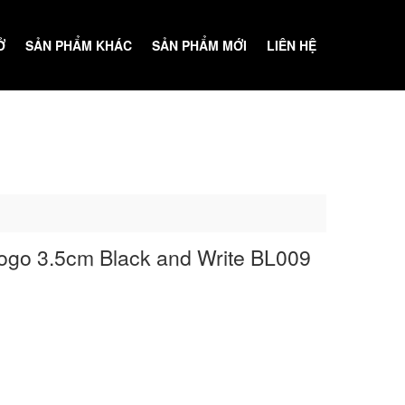
Ở
SẢN PHẨM KHÁC
SẢN PHẨM MỚI
LIÊN HỆ
GÓC GIẢI TRÍ
logo 3.5cm Black and Write BL009