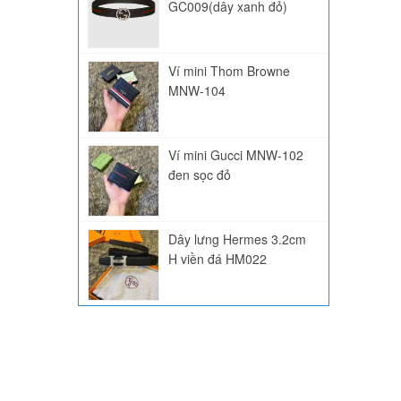
GC009(dây xanh đỏ)
Ví mini Thom Browne
MNW-104
Ví mini Gucci MNW-102
đen sọc đỏ
Dây lưng Hermes 3.2cm
H viền đá HM022