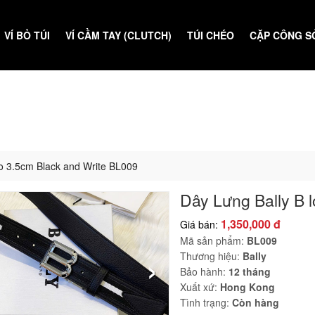
VÍ BỎ TÚI
VÍ CẦM TAY (CLUTCH)
TÚI CHÉO
CẶP CÔNG S
go 3.5cm Black and Write BL009
Dây Lưng Bally B 
1,350,000 đ
Giá bán:
Mã sản phẩm:
BL009
›
Thương hiệu:
Bally
Bảo hành:
12 tháng
Xuất xứ:
Hong Kong
Tình trạng:
Còn hàng