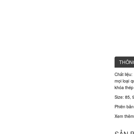
THÔNG
Chất liệu
mọi loại 
khóa thép
Size: 85, 
Phiên bản 
Xem thêm
SẢN 