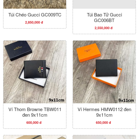
Túi Chéo Gucci GC009TC
Túi Bao Tử Gucci
GC006BT
2,850,000 đ
2,550,000 đ
Ví Thom Browne TBW011
Ví Hermes HMW0112 đen
đen 9x11cm
9x11cm
600,000 đ
650,000 đ