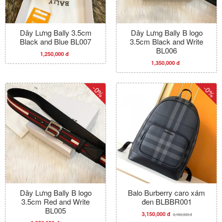
Dây Lưng Bally 3.5cm
Dây Lưng Bally B logo
Black and Blue BL007
3.5cm Black and Write
BL006
1,250,000 đ
1,350,000 đ
-0%
-0%
Dây Lưng Bally B logo
Balo Burberry caro xám
3.5cm Red and Write
đen BLBBR001
BL005
3,150,000 đ
3,150,000 đ